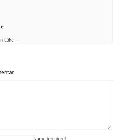
ke
ian Lüke
→
mentar
Name
(required)