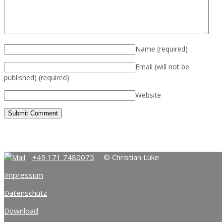
Name
(required)
Email (will not be
published)
(required)
Website
+49 171 7480075
© Christian Lüke
Impressum
Datenschutz
Download