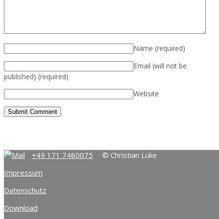
Name
(required)
Email (will not be
published)
(required)
Website
+49 171 7480075
© Christian Lüke
Impressum
Datenschutz
Download