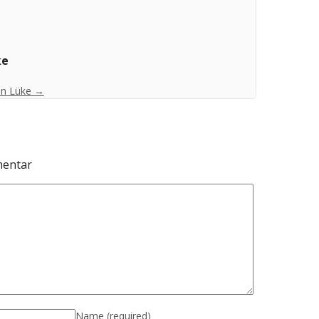
ke
ian Lüke
→
mentar
Name
(required)