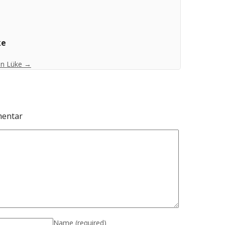
ke
ian Lüke
→
mentar
Name
(required)