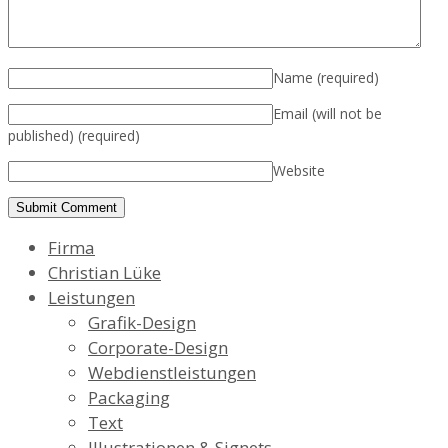
Name
(required)
Email (will not be
published)
(required)
Website
Firma
Christian Lüke
Leistungen
Grafik-Design
Corporate-Design
Webdienstleistungen
Packaging
Text
Illustrationen & Signets