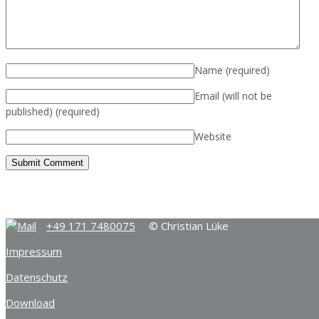
Name
(required)
Email (will not be
published)
(required)
Website
+49 171 7480075
© Christian Lüke
Impressum
Datenschutz
Download