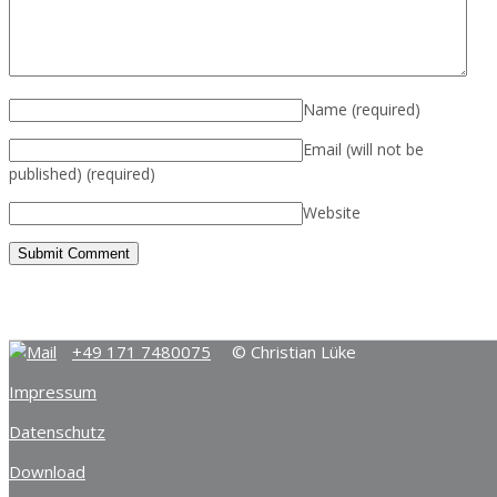
Name
(required)
Email (will not be
published)
(required)
Website
+49 171 7480075
© Christian Lüke
Impressum
Datenschutz
Download