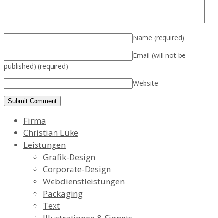
Name
(required)
Email (will not be
published)
(required)
Website
Firma
Christian Lüke
Leistungen
Grafik-Design
Corporate-Design
Webdienstleistungen
Packaging
Text
Illustrationen & Signets