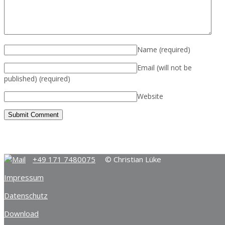
Name
(required)
Email (will not be
published)
(required)
Website
+49 171 7480075
© Christian Lüke
Impressum
Datenschutz
Download