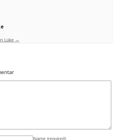
ke
ian Lüke
→
mentar
Name
(required)